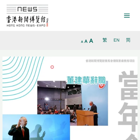
Increase
Skip
Reset
Decrease
font
to
font
font
size.
content
size.
size.
A
繁
EN
简
A
A