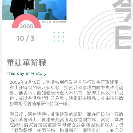
董建華辭職
This day in History
2005年3月10日，香港特別行政區首任行政長官董建華，
在上任特首的第八個年頭，突然以健康理由向中央政府請
辭。他表示，自知健康情況大不如前，影響工作效率和思
路，故以香港整體利益為重，決定辭去職務，並由時任政
務司司長曾蔭權署任特首一職。
兩日後，國務院便批准董建華的請辭，而在同日的全國政
協閉幕會議上，董建華則當選為政協副主席。當時，國務
院總理溫家寶讚揚董建華即使面對各種困難和壓力，仍
「勤勤懇懇、任勞任怨、恪盡職守、廉潔奉公」，並充分