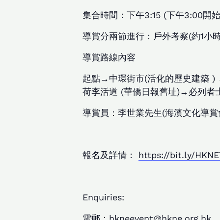
集合時間：下午3:15 (下午3:00開
導賞分兩節進行：戶外考察(約1小時3
導賞路線內容
起點→中環街市(活化的歷史建築 ) 
荷李活道 (華僑日報舊址)→必列者
導賞員：李世業先生(海濱文化導賞會
報名及詳情：
https://bit.ly/HKN
Enquiries:
電郵：hkneevent@hkne.org.hk