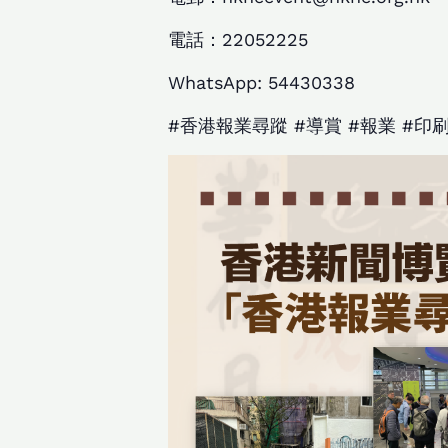
電話：22052225
WhatsApp: 54430338
#香港報業尋蹤 #導賞 #報業 #印刷