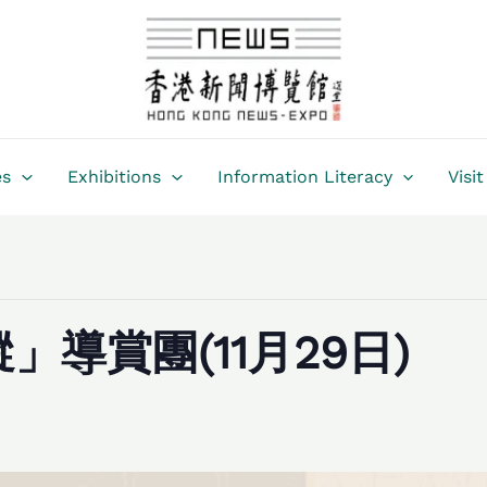
es
Exhibitions
Information Literacy
Visit
導賞團(11月29日)