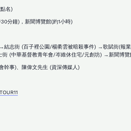
始點名)
0分鐘)，新聞博覽館(約1小時)
→結志街 (百子裡公園/楊衢雲被暗殺事件) →歌賦街(報業舊
士街 (中華基督教青年會/岑維休住宅/元創坊) →新聞博
幹事)、陳偉文先生 (資深傳媒人)
ETOUR11