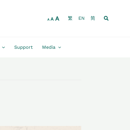
Increase
Reset
Decrease
font
font
font
size.
Search
A
size.
繁
EN
简
size.
A
A
Support
Media