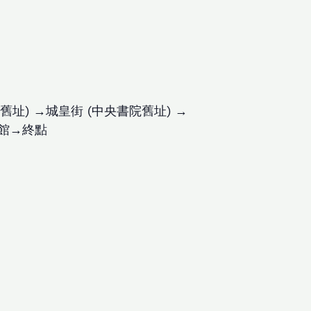
址) →城皇街 (中央書院舊址) →
覽館→終點