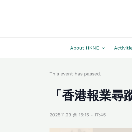
Skip
to
content
About HKNE
Activiti
This event has passed.
「香港報業尋蹤」
2025.11.29 @ 15:15
-
17:45