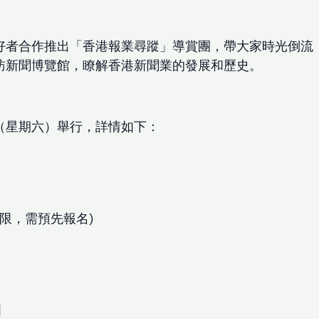
好者合作推出「香港報業尋蹤」導賞團，帶大家時光倒流
訪新聞博覽館，瞭解香港新聞業的發展和歷史。
日（星期六）舉行，詳情如下：
有限，需預先報名)
門