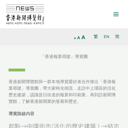
放
跳
重
縮
大
至
設
小
字
主
字
字
型
要
型
型
大
內
大
大
小。
容
小。
A
繁
EN
简
小。
A
A
「香港報業尋蹤」導賞團
香港新聞博覽館與一群本地導賞愛好者合作推出「香港報
業尋蹤」導賞團，帶大家時光倒流，走訪中上環區的活化
歷史建築，認識昔日街道的報業和印刷業，再到訪新聞博
覽館，了解香港新聞業的發展和歷史。
導賞路線內容
起點→中環街市(活化的歷史建築 ) →結志