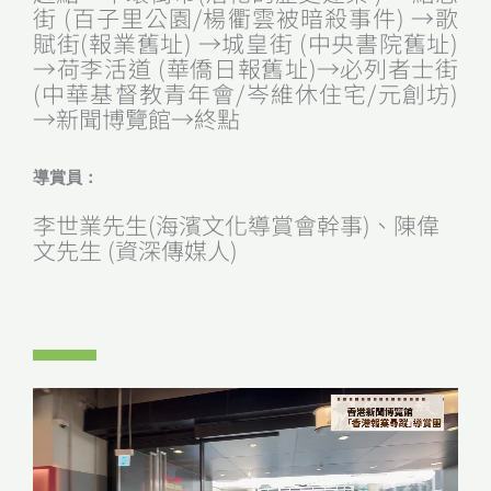
街 (百子里公園/楊衢雲被暗殺事件) →歌
賦街(報業舊址) →城皇街 (中央書院舊址)
→荷李活道 (華僑日報舊址)→必列者士街
(中華基督教青年會/岑維休住宅/元創坊)
→新聞博覽館→終點
導賞員：
李世業先生(海濱文化導賞會幹事)、陳偉
文先生 (資深傳媒人)