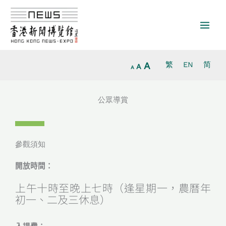
放
跳
重
縮
大
至
設
小
字
主
字
字
型
要
型
型
大
內
大
大
小。
容
小。
A
繁
EN
简
小。
A
A
公眾導賞
參觀須知
開放時間：
上午十時至晚上七時（逢星期一，農曆年
初一、二及三休息）