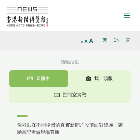
放
跳
重
縮
大
至
設
小
字
主
字
字
型
要
型
型
大
內
大
大
小。
容
小。
A
繁
EN
简
小。
A
A
體驗活動
直播中
我上頭版
控制室實戰
你可以在不同場景的真實新聞片段前面對鏡頭，體
驗當記者做現場直播