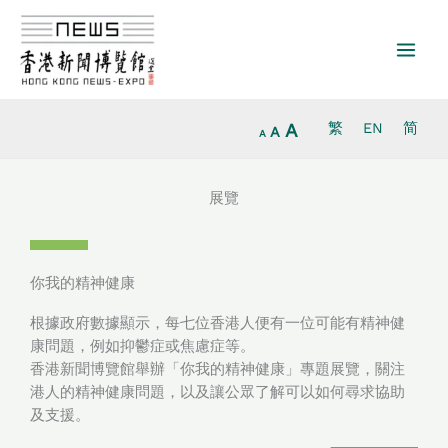
放
跳
重
縮
大
至
設
小
字
主
字
字
型
要
型
型
大
內
大
大
小。
容
小。
A
繁
EN
简
小。
A
A
展覽
你我的精神健康
根據政府數據顯示，每七位香港人便有一位可能有精神健
康問題，例如抑鬱症或焦慮症等。
香港新聞博覽館舉辦「你我的精神健康」專題展覽，關注
港人的精神健康問題，以及讓公眾了解可以如何尋求協助
及支援。