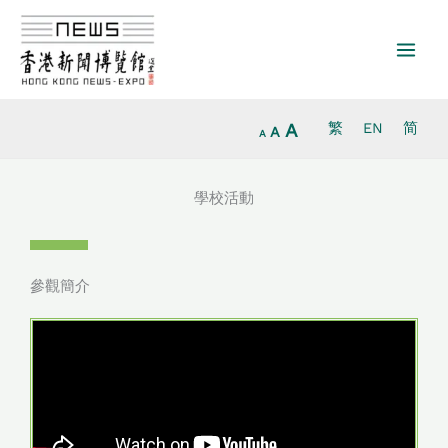
放
跳
重
縮
大
至
設
小
字
主
字
字
型
要
型
型
大
內
大
大
小。
容
小。
A
繁
EN
简
小。
A
A
學校活動
參觀簡介