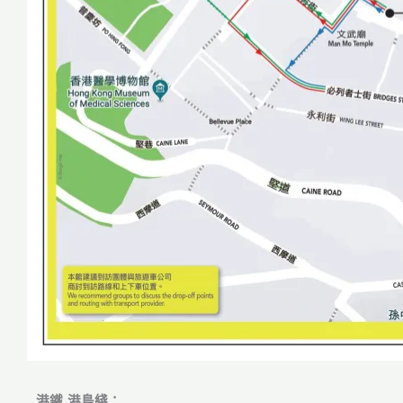
港鐵
港島綫：