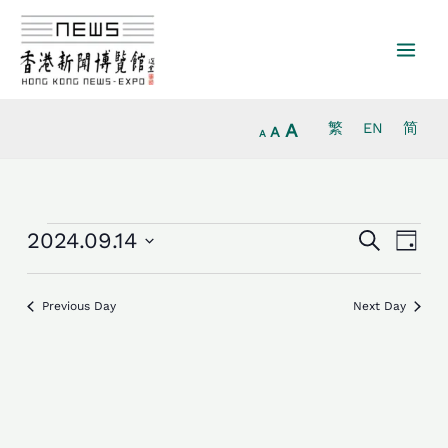
放
跳
重
縮
大
至
設
小
字
主
字
字
型
要
型
型
大
內
大
大
小。
容
小。
A
繁
EN
简
小。
A
A
活
活
活
2024.09.14
Search
日
動
動
動
Select
for
Search
Views
date.
2024.9.14
and
Navig
Previous Day
Next Day
Views
Navigation