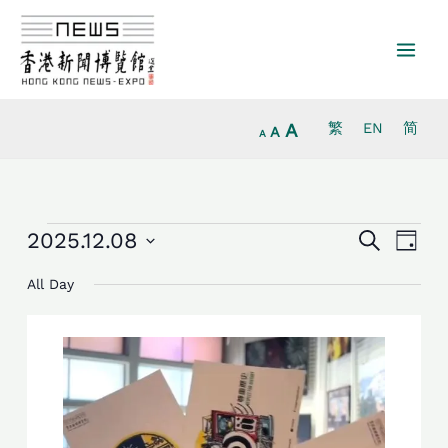
放
跳
重
縮
大
至
設
小
字
主
字
字
型
要
型
型
大
內
大
大
小。
容
小。
A
繁
EN
简
小。
A
A
活
活
活
2025.12.08
Search
日
動
動
動
Select
for
Search
Views
All Day
date.
2025.12.8
and
Navig
Views
Navigation