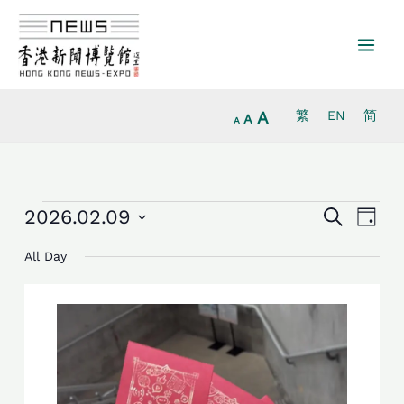
放
跳
重
縮
大
至
設
小
字
主
字
字
型
要
型
型
大
內
大
大
小。
容
小。
A
繁
EN
简
小。
A
A
活
活
活
2026.02.09
Search
日
動
動
動
Select
for
Search
Views
All Day
date.
2026.2.9
and
Navig
Views
Navigation