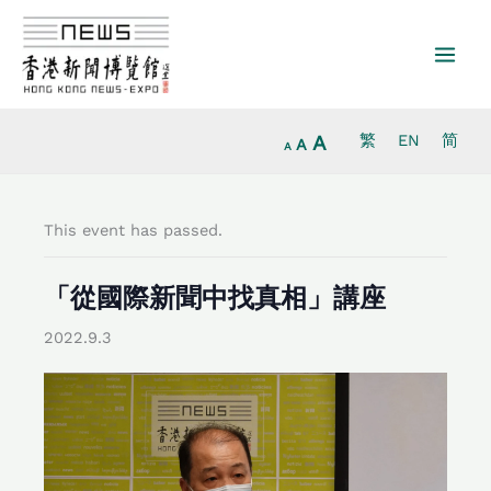
Increase
Skip
Reset
Decrease
font
to
font
font
size.
content
size.
size.
A
繁
EN
简
A
A
This event has passed.
「從國際新聞中找真相」講座
2022.9.3