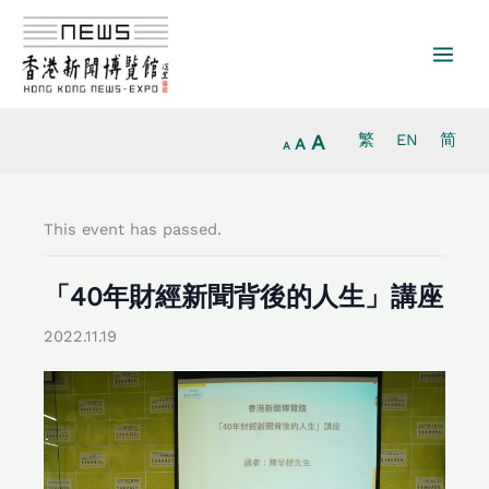
Increase
Skip
Reset
Decrease
font
to
font
font
size.
content
size.
size.
A
繁
EN
简
A
A
This event has passed.
「40年財經新聞背後的人生」講座
2022.11.19