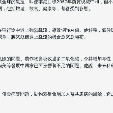
全球的氣溫，即使本港目標2050年前實現碳中和，但
關，包括旅遊、飲食、健康等，都會受到影響。
飛行途中遇上強烈亂流，導致1死104傷。他解釋，氣
認為，將來航機遇上亂流的機會愈來愈頻密。
風險的問題。農作物會吸收過多二氧化碳，令其增加毒性
南美等發展中國家已面臨營養不足的問題。他說，未來科
、傳染病等問題，動物遷徙會增加人畜共患病的風險，造