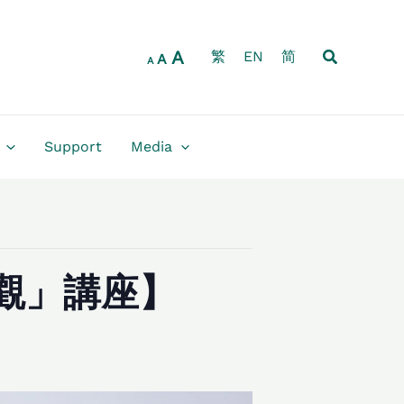
Increase
Reset
Decrease
font
font
font
size.
Search
A
size.
繁
EN
简
size.
A
A
Support
Media
觀」講座】