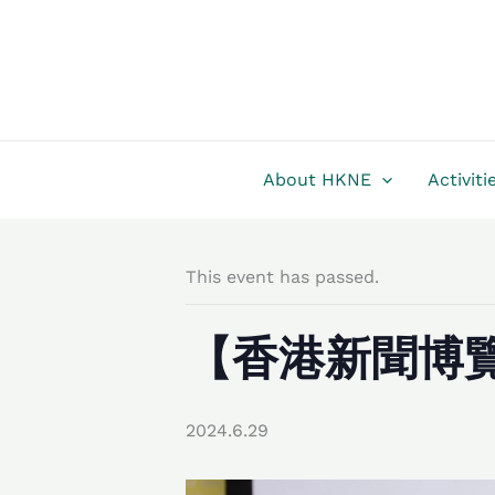
Skip
to
content
About HKNE
Activiti
This event has passed.
【香港新聞博
2024.6.29