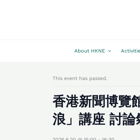
Skip
to
content
About HKNE
Activiti
This event has passed.
香港新聞博覽
浪」講座 討論
2026.6.20 @ 15:00
-
16:30