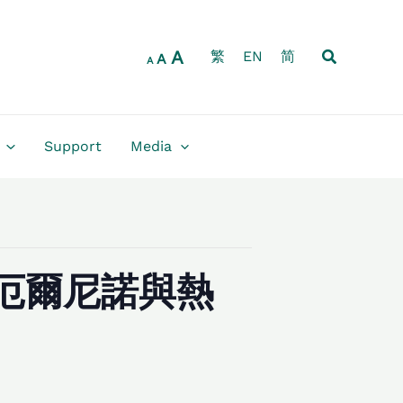
Increase
Reset
Decrease
font
font
font
size.
Search
A
size.
繁
EN
简
size.
A
A
Support
Media
厄爾尼諾與熱