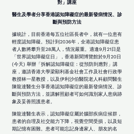
對」講座
醫生及學者分享香港認知障礙症的最新發病情況、診
斷與預防方法
據統計，目前香港每五位社區長者中，就有一位患有
輕度認知障礙。預計到2036年，全港認知障礙症患
者人數將攀升至28萬人，情況嚴重。適逢9月21日是
「世界認知障礙症日」，香港新聞博覽館於9月20日
(今天) 舉辦「拆解認知障礙症：從預防到應對」講
座，邀請香港大學梁顯利基金社會工作及社會行政學
教授林一星教授，以及伊利沙伯醫院老人科顧問醫生
陳龍達醫生分享香港認知障礙症的最新發病情況、診
斷與預防方法，並講解照顧者可如何識別家人患病跡
象及妥善照護患者。
陳龍達醫生表示，認知障礙症屬於腦部疾病症候群，
患者的自理及社交能力下降，視覺空間受損，以及短
期記憶有困難。患者可能忘記身邊家人、朋友的名