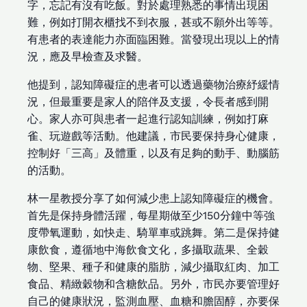
字，忘記有沒有吃飯。對於處理熟悉的事情出現困
難，例如打開衣櫃找不到衣服，甚或不願外出等等。
有患者的表達能力亦面臨困難。當發現出現以上的情
況，應及早檢查及求醫。
他提到，認知障礙症的患者可以透過藥物治療紓緩情
況，但最重要是家人的陪伴及支援，令長者感到開
心。家人亦可與患者一起進行認知訓練，例如打麻
雀、玩遊戲等活動。他建議，市民要保持身心健康，
控制好「三高」及體重，以及有足夠的動手、動腦筋
的活動。
林一星教授分享了如何減少患上認知障礙症的機會。
首先是保持身體活躍，每星期做至少150分鐘中等強
度帶氧運動，如快走、騎單車或跳舞。第二是保持健
康飲食，遵循地中海飲食文化，多攝取蔬果、全穀
物、堅果、種子和健康的脂肪，減少攝取紅肉、加工
食品、精緻穀物和含糖飲品。另外，市民亦要管理好
自己的健康狀況，監測血壓、血糖和膽固醇，亦要保