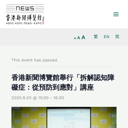
Increase
Skip
Reset
Decrease
font
to
font
font
size.
content
size.
size.
A
繁
EN
简
A
A
This event has passed.
香港新聞博覽館舉行「拆解認知障
礙症：從預防到應對」講座
2025.9.20 @ 15:00
-
16:30