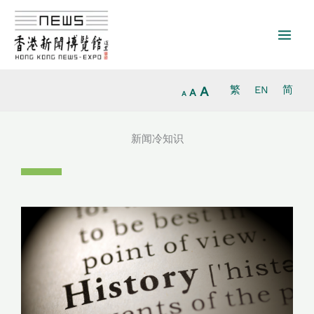
Increase
跳
Reset
Decrease
font
至
font
font
size.
内
size.
size.
容
A
繁
EN
简
A
A
新闻冷知识