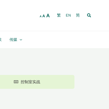
Increase
Reset
Decrease
font
font
font
size.
搜
A
size.
繁
EN
简
size.
A
A
索
款
传媒
控制室实战