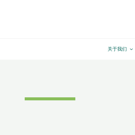
跳
至
内
容
关于我们