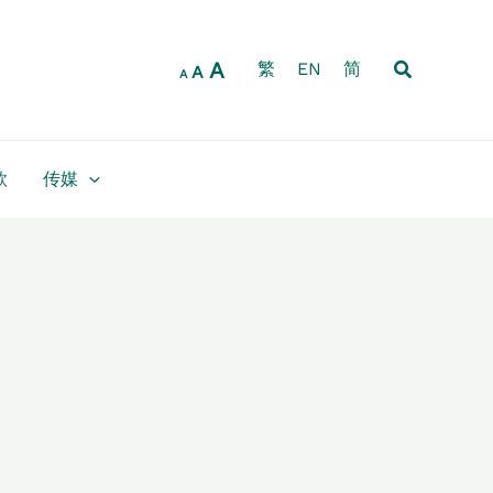
Increase
Reset
Decrease
font
font
font
size.
搜
A
size.
繁
EN
简
size.
A
A
索
款
传媒