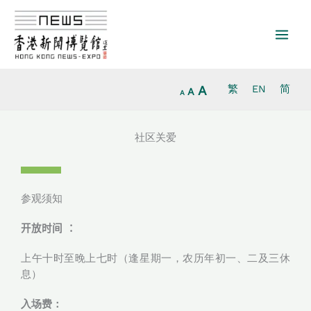
Increase
跳
Reset
Decrease
font
至
font
font
size.
内
size.
size.
容
A
繁
EN
简
A
A
社区关爱
参观须知
开放时间 ：
上午十时至晚上七时（逢星期一，农历年初一、二及三休
息）
入场费：