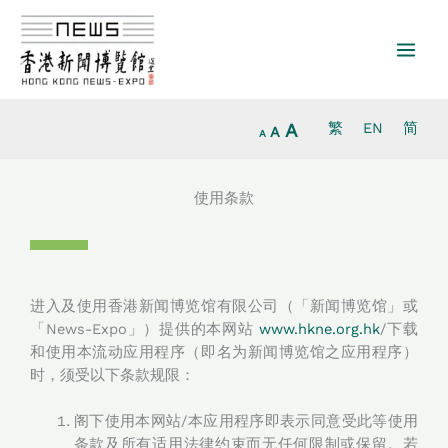
Increase
跳
Reset
Decrease
font
至
font
font
size.
内
size.
size.
容
A
繁
EN
简
A
A
使用条款
进入及使用香港新闻博览馆有限公司（「新闻博览馆」或
「News-Expo」）提供的本网站
www.hkne.org.hk
/下载
和使用本流动应用程序（即名为新闻博览馆之应用程序）
时，须受以下条款规限：
阁下使用本网站/本应用程序即表示同意受此等使用
条款及所有适用法律约束而无任何限制或保留。若