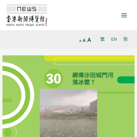
Increase
跳
Reset
Decrease
font
至
font
font
size.
内
size.
size.
容
A
繁
EN
简
A
A