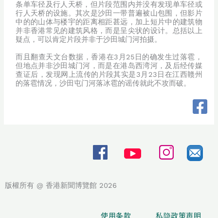
条单车径及行人天桥，但片段范围内并没有发现单车径或
行人天桥的设施。其次是沙田一带普遍被山包围，但影片
中的的山体与楼宇的距离相距甚远，加上短片中的建筑物
并非香港常见的建筑风格，而是呈尖状的设计。总括以上
疑点，可以肯定片段并非于沙田城门河拍摄。
而且翻查天文台数据，香港在3月25日的确发生过落雹，
但地点并非沙田城门河，而是在港岛西湾河，及后经传媒
查证后，发现网上流传的片段其实是3月23日在江西赣州
的落雹情况，沙田屯门河落冰雹的谣传就此不攻而破。
版權所有 @ 香港新聞博覽館 2026
使用条款
私隐政策声明