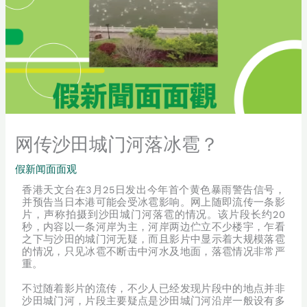
网传沙田城门河落冰雹？
假新闻面面观
香港天文台在3月25日发出今年首个黄色暴雨警告信号，
并预告当日本港可能会受冰雹影响。网上随即流传一条影
片，声称拍摄到沙田城门河落雹的情况。该片段长约20
秒，内容以一条河岸为主，河岸两边伫立不少楼宇，乍看
之下与沙田的城门河无疑，而且影片中显示着大规模落雹
的情况，只见冰雹不断击中河水及地面，落雹情况非常严
重。
不过随着影片的流传，不少人已经发现片段中的地点并非
沙田城门河，片段主要疑点是沙田城门河沿岸一般设有多