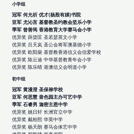
小学组
冠军 何允祈 优才(杨殷有娣)书院
亚军 尤沁言 基督教圣约教会坚乐小学
季军 曾善筠 香港教育大学赛马会小学
优异奖 薛棨匡 圣若瑟英文小学
优异奖 吕天岚 圣公会将军澳基德小学
优异奖 欧阳燊 基督教香港信义会信爱学校
优异奖 陈云迪 中华基督教青年会小学
优异奖 陈乐晴 港澳信义会明道小学
初中组
冠军 黄漫澄 圣保禄学校
亚军 何思慧 啬色园主办可艺中学
季军 石睿男 迦密主恩中学
优异奖 姚日轩 长洲官立中学
优异奖 戴柏熙 华英中学
优异奖 杨天朗 赛马会体艺中学