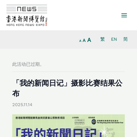
Increase
跳
Reset
Decrease
font
至
font
font
size.
内
size.
size.
容
A
繁
EN
简
A
A
此活动已过期。
「我的新闻日记」摄影比赛结果公
布
2025.11.14