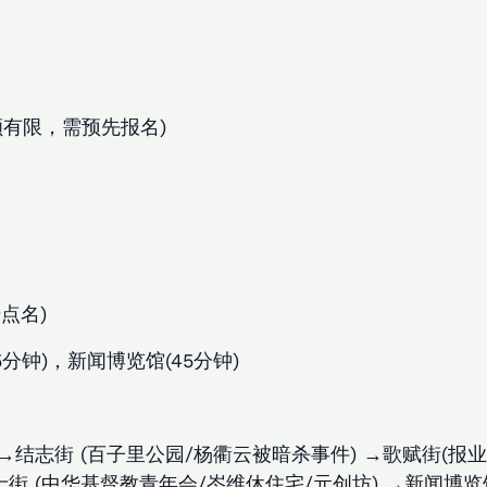
名额有限，需预先报名)
门
始点名)
分钟)，新闻博览馆(45分钟)
→结志街 (百子里公园/杨衢云被暗杀事件) →歌赋街(报业旧
士街 (中华基督教青年会/岑维休住宅/元创坊) →新闻博