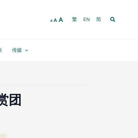
Increase
Reset
Decrease
font
font
font
size.
搜
A
size.
繁
EN
简
size.
A
A
索
款
传媒
赏团