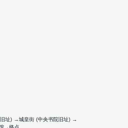
址) →城皇街 (中央书院旧址) →
览馆→终点