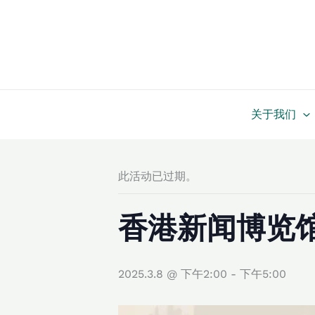
跳
至
内
容
关于我们
此活动已过期。
香港新闻博览
2025.3.8 @ 下午2:00
-
下午5:00