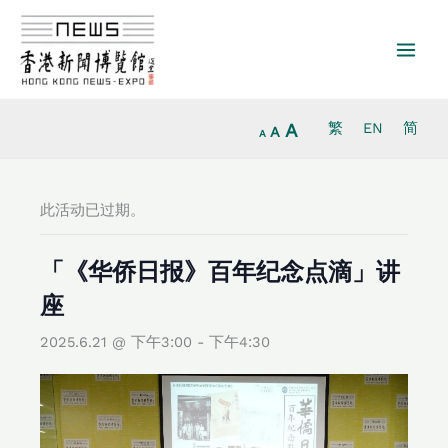
Increase
跳
Reset
Decrease
font
至
font
font
size.
内
size.
size.
容
A
繁
EN
简
A
A
此活动已过期。
「《华侨日报》百年纪念点滴」讲
座
2025.6.21 @ 下午3:00
-
下午4:30