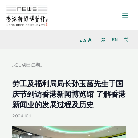
Increase
跳
Reset
Decrease
font
至
font
font
size.
内
size.
size.
容
A
繁
EN
简
A
A
此活动已过期。
劳工及福利局局长孙玉菡先生于国
庆节到访香港新闻博览馆 了解香港
新闻业的发展过程及历史
2024.10.1