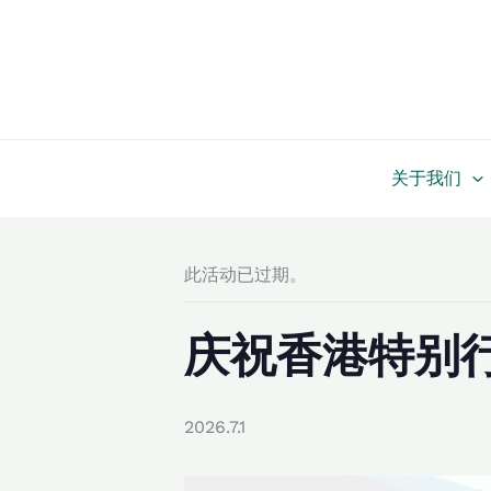
跳
至
内
容
关于我们
此活动已过期。
庆祝香港特别行
2026.7.1