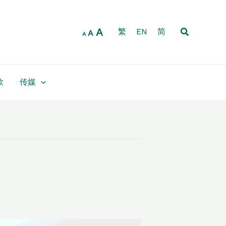
Increase
Reset
Decrease
font
font
font
size.
搜
A
size.
繁
EN
简
size.
A
A
索
款
传媒