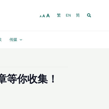
Increase
Reset
Decrease
font
font
font
size.
搜
A
size.
繁
EN
简
size.
A
A
索
款
传媒
章等你收集！