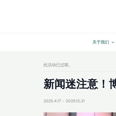
跳
至
内
容
关于我们
此活动已过期。
新闻迷注意！
2025.4.17
-
2025.12.31