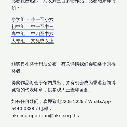
比赛反应热烈，共收到三百多份作品，比赛结果详情
如下:
小学组 – 小一至小六
初中组 – 中一至中三
高中组 – 中四至中六
大专组 – 文凭或以上
颁奖典礼将于稍后公布，有关详情我们会联络个别得
奖者。
得奖作品将会于馆内展出，并有机会成为香港新闻博
览馆的代表印章，供参观人士盖印留念。
如有任何疑问，欢迎致电2205 2225 / WhatsApp：
5443 0338 / 电邮：
hknecompetition@hkne.org.hk