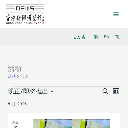
Increase
跳
Reset
Decrease
font
至
font
font
size.
内
size.
size.
容
A
繁
EN
简
A
A
活
活动
动
活动
活动
活
活
现正/即将推出
搜
列
动
寻
动
选
表
搜
视
8 月 2026
择
索
图
日
和
导
期
视
航
周五
7