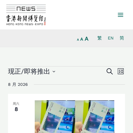
Increase
跳
Reset
Decrease
font
至
font
font
size.
内
size.
size.
容
A
繁
EN
简
A
A
活
活
活
现正/即将推出
搜
列
动
动
寻
动
选
表
搜
视
8 月 2026
择
索
图
日
和
导
期
视
航
周六
8
图
导
航