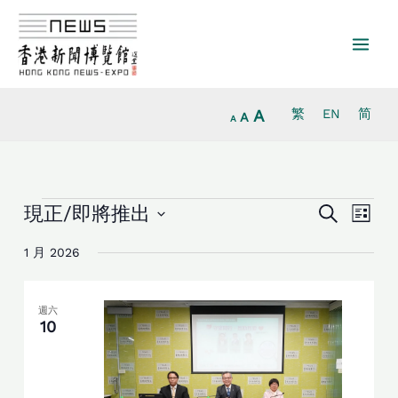
放
跳
重
縮
大
至
設
小
字
主
字
字
型
要
型
型
大
內
大
大
小。
容
小。
A
繁
EN
简
小。
A
A
活
活
活
現正/即將推出
Search
列
動
動
動
Select
表
Search
Views
1 月 2026
date.
and
Navig
Views
Navigation
週六
10