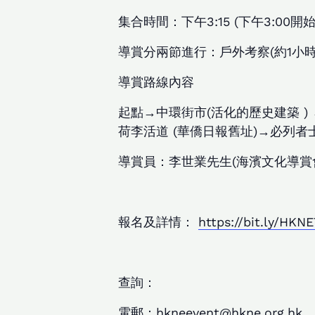
集合時間：下午3:15 (下午3:00開
導賞分兩節進行：戶外考察(約1小時3
導賞路線內容
起點→中環街市(活化的歷史建築 ) 
荷李活道 (華僑日報舊址)→必列者
導賞員：李世業先生(海濱文化導賞會
報名及詳情：
https://bit.ly/HKN
查詢：
電郵：hkneevent@hkne.org.hk