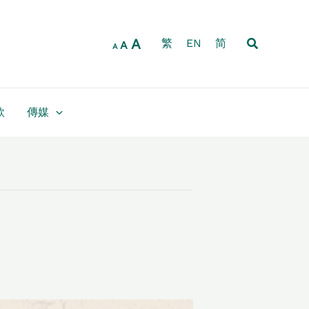
放
重
縮
大
設
小
字
搜
A
字
繁
EN
简
字
A
A
型
尋
型
型
大
大
大
小。
小。
小。
款
傳媒