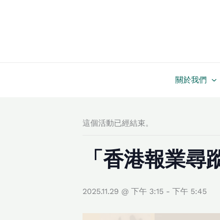
跳
至
主
要
內
容
關於我們
這個活動已經結束。
「香港報業尋蹤」
2025.11.29 @ 下午 3:15
-
下午 5:45