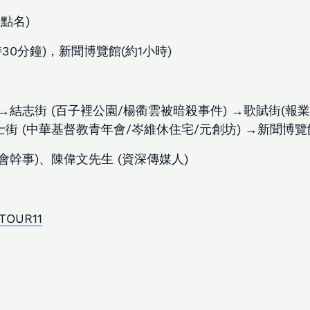
始點名)
0分鐘)，新聞博覽館(約1小時)
→結志街 (百子裡公園/楊衢雲被暗殺事件) →歌賦街(報業舊
士街 (中華基督教青年會/岑維休住宅/元創坊) →新聞博
幹事)、陳偉文先生 (資深傳媒人)
ETOUR11