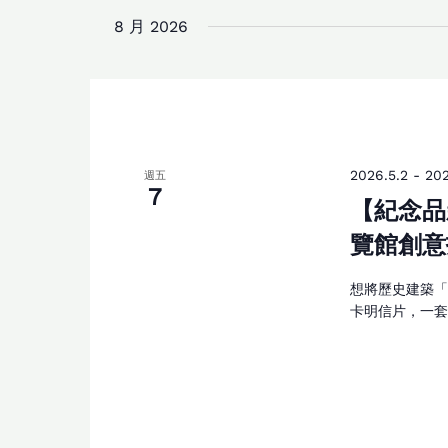
date.
by
8 月 2026
Keyword.
2026.5.2
-
202
週五
7
【紀念品
覽館創意
想將歷史建築
卡明信片，一