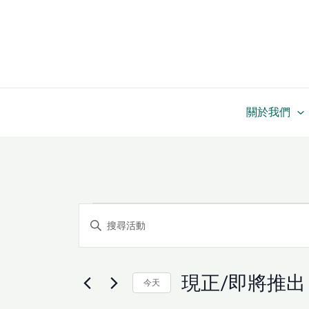
跳
至
主
要
內
容
關於我們
活
活
Enter
動
動
Keyword.
Search
Search
and
for
現正/即將推出
Views
今天
活
Navigation
Select
動