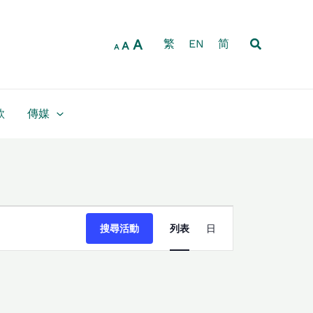
放
重
縮
大
設
小
字
搜
A
字
繁
EN
简
字
A
A
型
尋
型
型
大
大
大
小。
小。
小。
款
傳媒
活
搜尋活動
列表
日
動
Views
Navigation