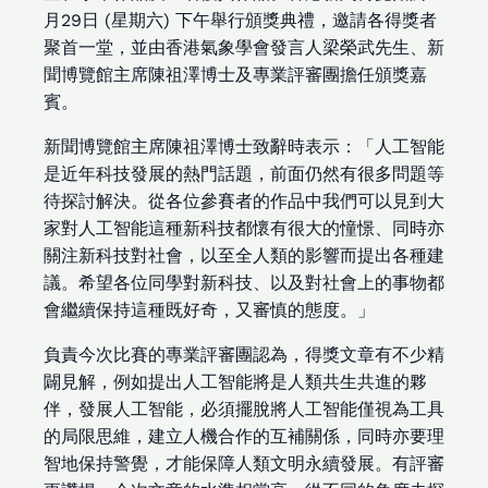
月29日 (星期六) 下午舉行頒獎典禮，邀請各得獎者
聚首一堂，並由香港氣象學會發言人梁榮武先生、新
聞博覽館主席陳祖澤博士及專業評審團擔任頒獎嘉
賓。
新聞博覽館主席陳祖澤博士致辭時表示：「人工智能
是近年科技發展的熱門話題，前面仍然有很多問題等
待探討解決。從各位參賽者的作品中我們可以見到大
家對人工智能這種新科技都懷有很大的憧憬、同時亦
關注新科技對社會，以至全人類的影響而提出各種建
議。希望各位同學對新科技、以及對社會上的事物都
會繼續保持這種既好奇，又審慎的態度。」
負責今次比賽的專業評審團認為，得獎文章有不少精
闢見解，例如提出人工智能將是人類共生共進的夥
伴，發展人工智能，必須擺脫將人工智能僅視為工具
的局限思維，建立人機合作的互補關係，同時亦要理
智地保持警覺，才能保障人類文明永續發展。有評審