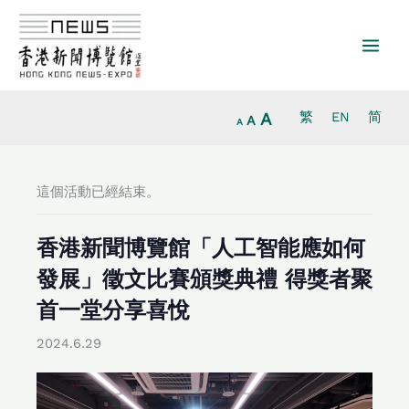
放
跳
重
縮
大
至
設
小
字
主
字
字
型
要
型
型
大
內
大
大
小。
容
小。
A
繁
EN
简
小。
A
A
這個活動已經結束。
香港新聞博覽館「人工智能應如何
發展」徵文比賽頒獎典禮 得獎者聚
首一堂分享喜悅
2024.6.29