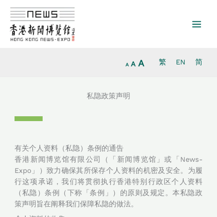
Increase
跳
Reset
Decrease
font
至
font
font
size.
内
size.
size.
容
A
繁
EN
简
A
A
私隐政策声明
有关个人资料（私隐）条例的通告
香港新闻博览馆有限公司（「新闻博览馆」或「News-
Expo」）致力确保其所保存个人资料的机密及安全。为履
行这项承诺，我们将贯彻执行香港特别行政区个人资料
（私隐）条例（下称「条例」）的原则及规定。本私隐政
策声明旨在阐释我们保障私隐的做法。