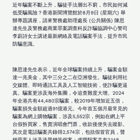
近年騙案不斷上升，騙徒手法層出不窮，市民如何減
低受騙風險？香港新聞博覽館於8月9日 (星期六) 舉
辦專題講座，請來警務處助理處長 (公共關係) 陳思
達先生及警務處商業罪案調查科反詐騙協調中心警司
李蔚詩女士講述最新網絡及電話騙案手法，提升市民
防騙意識。
陳思達先生表示，近年全球騙案持續上升，騙案金額
達一兆美金，其中三分之二在亞洲發生。騙徒利用社
交媒體、即時通訊工具及人工智能技術，使詐騙更逼
真。騙案更涉及海外集團，令追查難度大增。2024
年全港共有44,480宗騙案，較2019年增加近五倍，
騙案損失金額超過91億港元。今年首五個月最常見的
騙案為網上購物騙案，涉及5,552宗，例如在網上平
台假扮買家，售賣演唱會門票，收款後便失去蹤影。
其次是電話騙案共錄得2,574宗，包括假冒官員，聲
稱受害人涉及洗黑錢等個案；求職騙案共有2,148