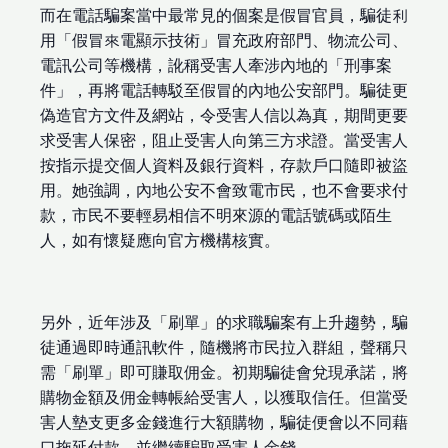
而在電話騙案當中最常見的個案是假冒官員，騙徒利
用「假冒來電顯示技術」冒充政府部門、物流公司、
電訊公司等機構，訛稱受害人牽涉內地的「刑事案
件」，再將電話轉駁至假冒的內地公安部門。騙徒更
偽造官方文件及網站，令受害人信以為真，期間更要
求受害人保密，阻止受害人向第三方求證。當受害人
按指示提交個人資料及銀行資料，存款戶口隨即被盜
用。她強調，內地公安不會致電市民，也不會要求付
款，市民不要輕易相信不明來源的電話號碼或陌生
人，如有懷疑應向官方機構核實。
另外，近年涉及「刷單」的求職騙案有上升趨勢，騙
徒通過即時通訊軟件，隨機將市民拉入群組，聲稱只
需「刷單」即可賺取佣金。初期騙徒會兌現承諾，將
購物金額及佣金轉帳給受害人，以獲取信任。但當受
害人墊支更多金錢進行大額購物，騙徒便會以不同藉
口拖延付款，並繼續騙取受害人金錢。