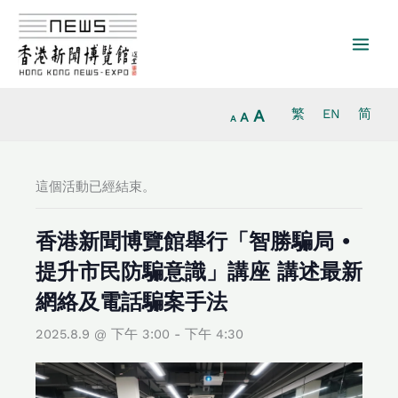
放
跳
重
縮
大
至
設
小
字
主
字
字
型
要
型
型
大
內
大
大
小。
容
小。
A
繁
EN
简
小。
A
A
這個活動已經結束。
香港新聞博覽館舉行「智勝騙局 •
提升市民防騙意識」講座 講述最新
網絡及電話騙案手法
2025.8.9 @ 下午 3:00
-
下午 4:30