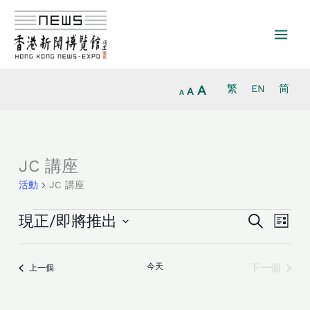
放
跳
重
縮
大
至
設
小
字
主
字
字
型
要
型
型
大
內
大
大
小。
容
小。
A
繁
EN
简
小。
A
A
活
JC 講座
動
活動
JC 講座
活
活
現正/即將推出
Search
列
動
動
Select
表
Search
Views
date.
and
Navig
活動
今天
下一個
活動
上一個
Views
Navigation