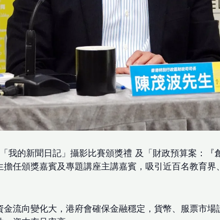
 舉行「我的新聞日記」攝影比賽頒獎禮 及「財政預算案：
生擔任頒獎嘉賓及專題講座主講嘉賓，吸引近百名教育界
資金流向變化大，港府會確保金融穩定，貨幣、服票市場