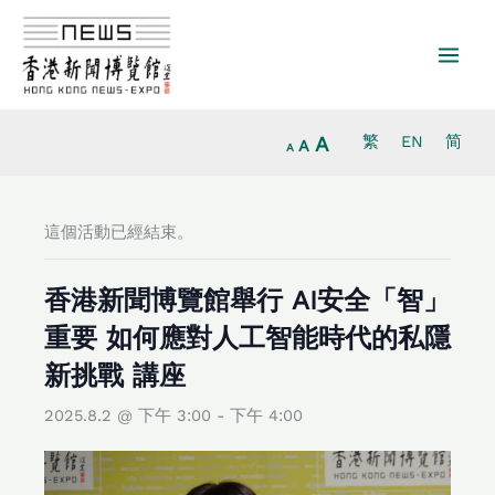
放
跳
重
縮
大
至
設
小
字
主
字
字
型
要
型
型
大
內
大
大
小。
容
小。
A
繁
EN
简
小。
A
A
這個活動已經結束。
香港新聞博覽館舉行 AI安全「智」
重要 如何應對人工智能時代的私隱
新挑戰 講座
2025.8.2 @ 下午 3:00
-
下午 4:00